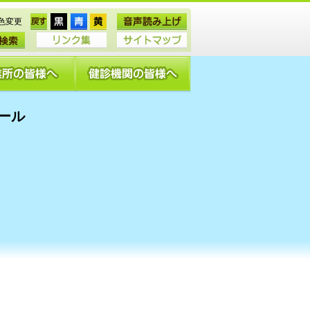
色変更
ール