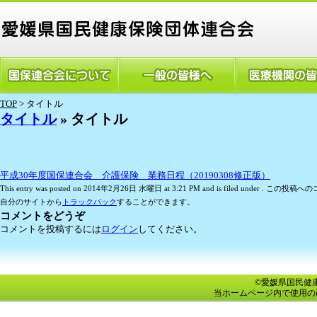
TOP
> タイトル
タイトル
» タイトル
平成30年度国保連合会 介護保険 業務日程（20190308修正版）
This entry was posted on 2014年2月26日 水曜日 at 3:21 PM and is filed under . この
自分のサイトから
トラックバック
することができます。
コメントをどうぞ
コメントを投稿するには
ログイン
してください。
©愛媛県国民健康保険団
当ホームページ内で使用の