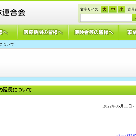
文字サイズ
背景
について
の延長について
（2022年05月11日）
。
ページTO